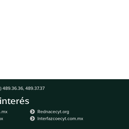
) 489.36.36, 489.37.37
 interés
b.mx
Rednacecyt.org
mx
Interfazcoecyt.com.mx