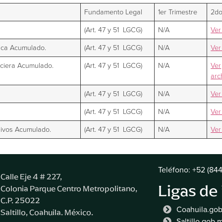
Fundamento Legal
1er Trimestre
2do
(Art. 47 y 51 LGCG)
N/A
Ver
lica Acumulado.
(Art. 47 y 51 LGCG)
N/A
Ver
nciera Acumulado.
(Art. 47 y 51 LGCG)
N/A
Ver
arc
(Art. 47 y 51 LGCG)
N/A
Ver
(Art. 47 y 51 LGCG)
N/A
Ver
sivos Acumulado.
(Art. 47 y 51 LGCG)
N/A
Ver
Teléfono: +52 (844
Calle Eje 4 # 227,
Ligas de
Colonia Parque Centro Metropolitano,
C.P. 25022
Coahuila.go
Saltillo, Coahuila. México.
Saltillo.gob.