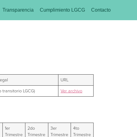
Transparencia
Cumplimiento LGCG
Contacto
egal
URL
to transitorio LGCG)
Ver archivo
1er
2do
3er
4to
Trimestre
Trimestre
Trimestre
Trimestre