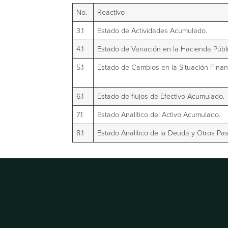
No.
Reactivo
3.1
Estado de Actividades Acumulado.
4.1
Estado de Variación en la Hacienda Púb
5.1
Estado de Cambios en la Situación Fina
6.1
Estado de flujos de Efectivo Acumulado.
7.1
Estado Analítico del Activo Acumulado.
8.1
Estado Analítico de la Deuda y Otros Pa